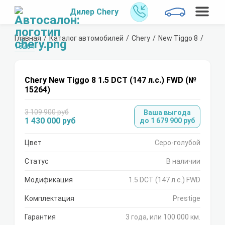
Дилер Chery
Главная
Каталог автомобилей
Chery
New Tiggo 8
15264
Chery New Tiggo 8 1.5 DCT (147 л.с.) FWD (№
15264)
3 109 900 руб
Ваша выгода
1 430 000 руб
до 1 679 900 руб
Цвет
Серо-голубой
Статус
В наличии
Модификация
1.5 DCT (147 л.с.) FWD
Комплектация
Prestige
Гарантия
3 года, или 100 000 км.