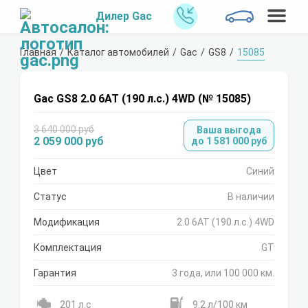
Дилер Gac
Главная
Каталог автомобилей
Gac
GS8
15085
Gac GS8 2.0 6АТ (190 л.с.) 4WD (№ 15085)
3 640 000 руб
Ваша выгода
2 059 000 руб
до 1 581 000 руб
Цвет
Синий
Статус
В наличии
Модификация
2.0 6АТ (190 л.с.) 4WD
Комплектация
GT
Гарантия
3 года, или 100 000 км.
201 л.с
9.2 л/100 км