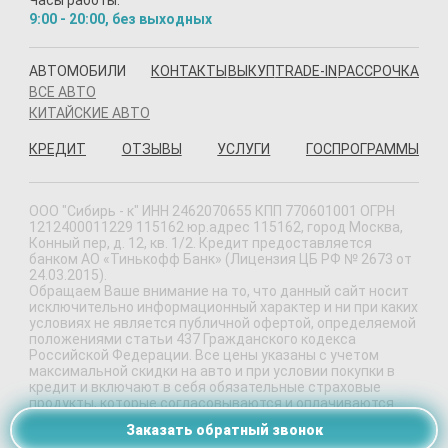
Часы работы:
9:00 - 20:00, без выходных
АВТОМОБИЛИ
КОНТАКТЫ
ВЫКУП
TRADE-IN
РАССРОЧКА
ВСЕ АВТО
КИТАЙСКИЕ АВТО
КРЕДИТ
ОТЗЫВЫ
УСЛУГИ
ГОСПРОГРАММЫ
ООО "Сибирь - к" ИНН 2462070655 КПП 770601001 ОГРН
1212400011229 115162 юр.адрес 115162, город Москва,
Конный пер, д. 12, кв. 1/2. Кредит предоставляется
банком АО «Тинькофф Банк» (Лицензия ЦБ РФ № 2673 от
24.03.2015).
Обращаем Ваше внимание на то, что данный сайт носит
исключительно информационный характер и ни при каких
условиях не является публичной офертой, определяемой
положениями статьи 437 Гражданского кодекса
Российской Федерации. Все цены указаны с учетом
максимальной скидки на авто и при условии покупки в
кредит и включают в себя обязательные страховые
продукты, которые согласовываются и оплачиваются
отдельно.
Заказать обратный звонок
Политика конфиденциальности