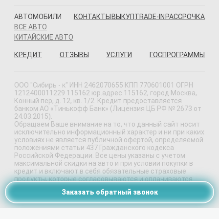
АВТОМОБИЛИ
КОНТАКТЫ
ВЫКУП
TRADE-IN
РАССРОЧКА
ВСЕ АВТО
КИТАЙСКИЕ АВТО
КРЕДИТ
ОТЗЫВЫ
УСЛУГИ
ГОСПРОГРАММЫ
ООО "Сибирь - к" ИНН 2462070655 КПП 770601001 ОГРН
1212400011229 115162 юр.адрес 115162, город Москва,
Конный пер, д. 12, кв. 1/2. Кредит предоставляется
банком АО «Тинькофф Банк» (Лицензия ЦБ РФ № 2673 от
24.03.2015).
Обращаем Ваше внимание на то, что данный сайт носит
исключительно информационный характер и ни при каких
условиях не является публичной офертой, определяемой
положениями статьи 437 Гражданского кодекса
Российской Федерации. Все цены указаны с учетом
максимальной скидки на авто и при условии покупки в
кредит и включают в себя обязательные страховые
продукты, которые согласовываются и оплачиваются
отдельно.
Заказать обратный звонок
Политика конфиденциальности