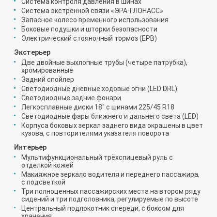
Система контроля давления в шинах
Система экстренной связи «ЭРА-ГЛОНАСС»
Запасное колесо временного использования
Боковые подушки и шторки безопасности
Электрический стояночный тормоз (EPB)
Экстерьер
Две двойные выхлопные трубы (четыре патрубка),
хромированные
Задний спойлер
Светодиодные дневные ходовые огни (LED DRL)
Светодиодные задние фонари
Легкосплавные диски 18" с шинами 225/45 R18
Светодиодные фары ближнего и дальнего света (LED)
Корпуса боковых зеркал заднего вида окрашены в цвет
кузова, с повторителями указателя поворота
Интерьер
Мультифункциональный трёхспицевый руль с
отделкой кожей
Макияжное зеркало водителя и переднего пассажира,
с подсветкой
Три полноценных пассажирских места на втором ряду
сидений и три подголовника, регулируемые по высоте
Центральный подлокотник спереди, с боксом для
хранения