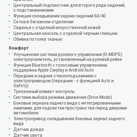
Центральный подлокотник для второго ряда сидений,
с подстаканниками
Функция складывания задних сидений 60/40
Сетка в багажном отделении
Сиденья с отделкой искусственной кожей
Центральная консоль с отделкой черным глянцем
Обивка потолка тканью
Комфорт
Улучшенная система рулевого управления (R-MDPS):
электроусилитель, установленный на рулевой рейке
Функция Bluetooth с голосовым управлением;
поддержка Apple Carplay и Android Auto
Передние и задние стеклоподъёмники с
электроприводом (передние - с функцией Auto и
Safety)
Трехзонный климат-контроль
Система выбора режима движения (Drive Mode)
Боковые зеркала заднего вида с интегрированными
лампами, для подсветки пространства перед дверями
автомобиля
Электропривод складывания боковых зеркал заднего
вида
Датчик дождя
Датчик света