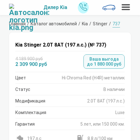
Дилер Kia
Главная
Каталог автомобилей
Kia
Stinger
737
Kia Stinger 2.0Т 8АТ (197 л.с.) (№ 737)
4 189 900 руб
Ваша выгода
2 309 900 руб
до 1 880 000 руб
Цвет
Hi Chroma Red (H4R) металлик
Статус
В наличии
Модификация
2.0Т 8АТ (197 л.с.)
Комплектация
Luxe
Гарантия
5 лет, или 150 000 км.
197 л.с
8.8 л/100 км