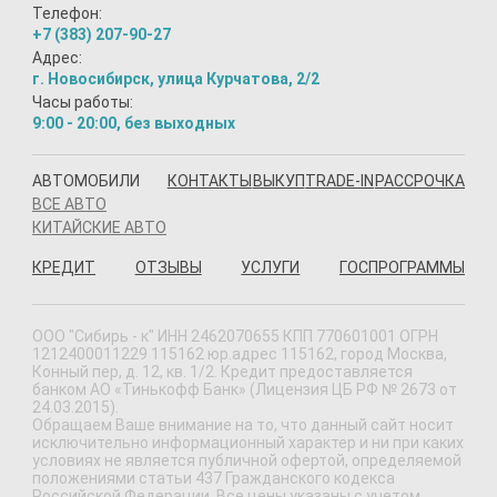
Телефон:
+7 (383) 207-90-27
Адрес:
г. Новосибирск, улица Курчатова, 2/2
Часы работы:
9:00 - 20:00, без выходных
АВТОМОБИЛИ
КОНТАКТЫ
ВЫКУП
TRADE-IN
РАССРОЧКА
ВСЕ АВТО
КИТАЙСКИЕ АВТО
КРЕДИТ
ОТЗЫВЫ
УСЛУГИ
ГОСПРОГРАММЫ
ООО "Сибирь - к" ИНН 2462070655 КПП 770601001 ОГРН
1212400011229 115162 юр.адрес 115162, город Москва,
Конный пер, д. 12, кв. 1/2. Кредит предоставляется
банком АО «Тинькофф Банк» (Лицензия ЦБ РФ № 2673 от
24.03.2015).
Обращаем Ваше внимание на то, что данный сайт носит
исключительно информационный характер и ни при каких
условиях не является публичной офертой, определяемой
положениями статьи 437 Гражданского кодекса
Российской Федерации. Все цены указаны с учетом