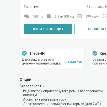
Гарантия
3 года, или 1
150 л.с
6.3 л/100 км
199 км/ч
КУПИТЬ В КРЕДИТ
ПОЗВОНИТ
Trade-IN
Кре
Цена Вашего авто и
Ставка о
634 440 руб
дополнительная скидка:
при взно
Опции
Безопасность
Индикатор непристегнутого ремня безопасности
спереди
Ассистент подъема в гору
Электромеханический ручной тормоз (для 2WD)