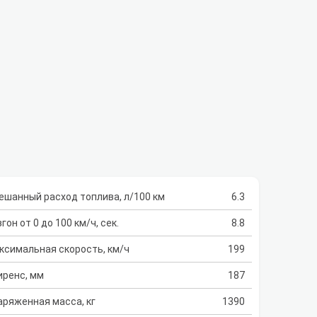
ешанный расход топлива, л/100 км
6.3
гон от 0 до 100 км/ч, сек.
8.8
ксимальная скорость, км/ч
199
иренс, мм
187
аряженная масса, кг
1390