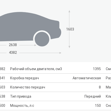
1603
2638
4382
382
Рабочий объем двигателя, см3
1395
См
841
Коробка передач
Автоматическая
Раз
603
Количество передач
8
Ма
638
Тип привода
Передний
Кл
500
Мощность, л.с
150
Сн