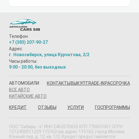
Телефон:
+7 (383) 207-90-27
Адрес:
г. Новосибирск, улица Курчатова, 2/2
Часы работы:
9:00 - 20:00, без выходных
АВТОМОБИЛИ
КОНТАКТЫ
ВЫКУП
TRADE-IN
РАССРОЧКА
ВСЕ АВТО
КИТАЙСКИЕ АВТО
КРЕДИТ
ОТЗЫВЫ
УСЛУГИ
ГОСПРОГРАММЫ
ООО "Сибирь - к" ИНН 2462070655 КПП 770601001 ОГРН
1212400011229 115162 юр.адрес 115162, город Москва,
Конный пер, д. 12, кв. 1/2. Кредит предоставляется