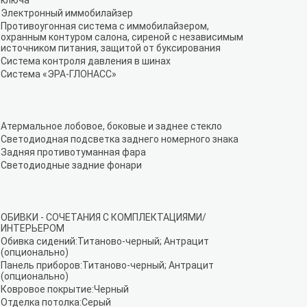
ключа
Электронный иммобилайзер
Противоугонная система с иммобилайзером,
охранным контуром салона, сиреной с независимым
источником питания, защитой от буксирования
Система контроля давления в шинах
Система «ЭРА-ГЛОНАСС»
Атермальное лобовое, боковые и заднее стекло
Светодиодная подсветка заднего номерного знака
Задняя противотуманная фара
Светодиодные задние фонари
ОБИВКИ - СОЧЕТАНИЯ С КОМПЛЕКТАЦИЯМИ/
ИНТЕРЬЕРОМ
Обивка сидений:Титаново-черный; Антрацит
(опционально)
Панель приборов:Титаново-черный; Антрацит
(опционально)
Ковровое покрытие:Черный
Отделка потолка:Серый