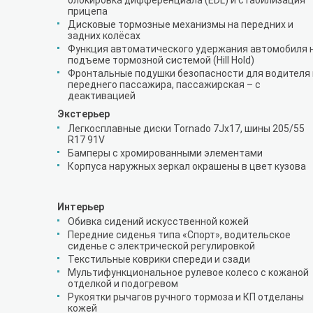
блокировка дифференциала (EDL) и стабилизация
прицепа
Дисковые тормозные механизмы на передних и
задних колёсах
Функция автоматического удержания автомобиля 
подъеме тормозной системой (Hill Hold)
Фронтальные подушки безопасности для водителя 
переднего пассажира, пассажирская – с
деактивацией
Экстерьер
Легкосплавные диски Tornado 7Jx17, шины 205/55
R17 91V
Бамперы с хромированными элементами
Корпуса наружных зеркал окрашены в цвет кузова
Интерьер
Обивка сидений искусственной кожей
Передние сиденья типа «Спорт», водительское
сиденье с электрической регулировкой
Текстильные коврики спереди и сзади
Мультифункциональное рулевое колесо с кожаной
отделкой и подогревом
Рукоятки рычагов ручного тормоза и КП отделаны
кожей