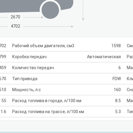
2670
4702
702
Рабочий объем двигателя, см3
1598
См
799
Коробка передач
Автоматическая
Раз
459
Количество передач
6
Ма
670
Тип привода
FDW
Кл
510
Мощность, л.с
160
Сн
55
Расход топлива в городе, л/100 км
8.5
Ма
1.6
Расход топлива на трассе, л/100 км
5.3
Ти