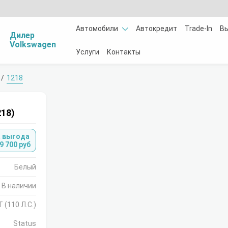
Автомобили
Автокредит
Trade-In
В
Дилер
Volkswagen
Услуги
Контакты
1218
218)
 выгода
9 700 руб
Белый
В наличии
T (110 Л.С.)
Status