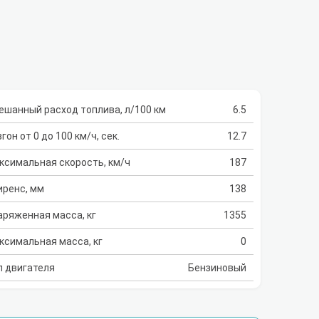
ешанный расход топлива, л/100 км
6.5
гон от 0 до 100 км/ч, сек.
12.7
ксимальная скорость, км/ч
187
иренс, мм
138
аряженная масса, кг
1355
ксимальная масса, кг
0
п двигателя
Бензиновый