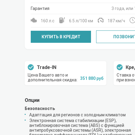
Гарантия
3 года, или 
160 л.с
6.5 л/100 км
187 км/ч
КУПИТЬ В КРЕДИТ
ПОЗВОНИ
Trade-IN
Кре
Цена Вашего авто и
Ставка о
351 880 руб
дополнительная скидка:
при взно
Опции
Безопасность
Адаптация для регионов с холодным климатом
Электронная система стабилизации (ESP),
антиблокировочная система (ABS) с функцией
антипробуксовочной системы (ASR), электронная