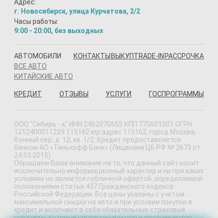
Адрес:
г. Новосибирск, улица Курчатова, 2/2
Часы работы:
9:00 - 20:00, без выходных
АВТОМОБИЛИ
КОНТАКТЫ
ВЫКУП
TRADE-IN
РАССРОЧКА
ВСЕ АВТО
КИТАЙСКИЕ АВТО
КРЕДИТ
ОТЗЫВЫ
УСЛУГИ
ГОСПРОГРАММЫ
ООО "Сибирь - к" ИНН 2462070655 КПП 770601001 ОГРН
1212400011229 115162 юр.адрес 115162, город Москва,
Конный пер, д. 12, кв. 1/2. Кредит предоставляется
банком АО «Тинькофф Банк» (Лицензия ЦБ РФ № 2673 от
24.03.2015).
Обращаем Ваше внимание на то, что данный сайт носит
исключительно информационный характер и ни при каких
условиях не является публичной офертой, определяемой
положениями статьи 437 Гражданского кодекса
Российской Федерации. Все цены указаны с учетом
максимальной скидки на авто и при условии покупки в
кредит и включают в себя обязательные страховые
продукты, которые согласовываются и оплачиваются