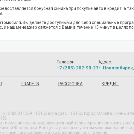
предоставляется бонусная скидка при покупке авто в кредит, а т
ы.
втомобиля, Вы делаете доступными для себя специальные програм
с, и наш менеджер свяжется с Вами в течение 15 минут в целях п
Телефон:
Адрес:
+7 (383) 207-90-27
г. Новосибирск,
П
TRADE-IN
РАССРОЧКА
КРЕДИТ
1212400011229 115162 юр.адрес 115162, город Москва, Конный пер,
15).
ит исключительно информационный характер и ни при каких усло
ской Федерации. Все цены указаны с учетом максимальной скидки
 которые согласовываются и оплачиваются отдельно.