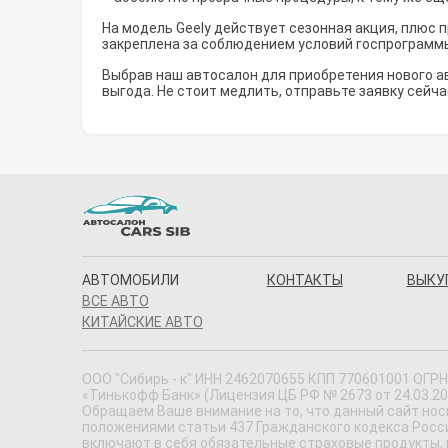
На модель Geely действует сезонная акция, плюс 
закреплена за соблюдением условий госпрограмм
Выбрав наш автосалон для приобретения нового а
выгода. Не стоит медлить, отправьте заявку сейча
АВТОМОБИЛИ
КОНТАКТЫ
ВЫКУ
ВСЕ АВТО
КИТАЙСКИЕ АВТО
ООО "Сибирь - к" ИНН 2462070655 КПП 770601001 ОГРН 
«Тинькофф Банк» (Лицензия ЦБ РФ № 2673 от 24.03.20
Обращаем Ваше внимание на то, что данный сайт нос
положениями статьи 437 Гражданского кодекса Россий
включают в себя обязательные страховые продукты,