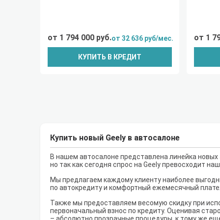
от 1 794 000 руб.
от 1 7
от 32 636 руб/мес.
КУПИТЬ В КРЕДИТ
Купить новый Geely в автосалоне
В нашем автосалоне представлена линейка новых а
но так как сегодня спрос на Geely превосходит на
Мы предлагаем каждому клиенту наиболее выгодны
по автокредиту и комфортный ежемесячный плате
Также мы предоставляем весомую скидку при испо
первоначальный взнос по кредиту. Оценивая старо
– абсолютно прозрачные процедуры, к тому же ещ