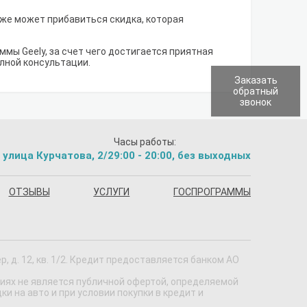
акже может прибавиться скидка, которая
мы Geely, за счет чего достигается приятная
олной консультации.
Заказать
обратный
звонок
Часы работы:
 улица Курчатова, 2/2
9:00 - 20:00, без выходных
ОТЗЫВЫ
УСЛУГИ
ГОСПРОГРАММЫ
 д. 12, кв. 1/2. Кредит предоставляется банком АО
виях не является публичной офертой, определяемой
 на авто и при условии покупки в кредит и