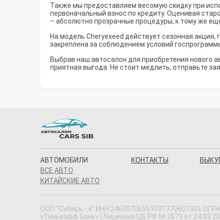
Также мы предоставляем весомую скидку при испо
первоначальный взнос по кредиту. Оценивая старо
– абсолютно прозрачные процедуры, к тому же ещ
На модель Cheryexeed действует сезонная акция, 
закреплена за соблюдением условий госпрограмм
Выбрав наш автосалон для приобретения нового а
приятная выгода. Не стоит медлить, отправьте зая
АВТОМОБИЛИ
КОНТАКТЫ
ВЫКУ
ВСЕ АВТО
КИТАЙСКИЕ АВТО
ООО "Сибирь - к" ИНН 2462070655 КПП 770601001 ОГРН 
«Тинькофф Банк» (Лицензия ЦБ РФ № 2673 от 24.03.20