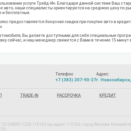
льзовании услуги Трейд-Ин. Благодаря данной системе Ваш ста
е авто, наши специалисты ориентируются на среднюю цену по рынк
е и бесплатные.
плюс предоставляется бонусная скидка при покупке авто в кредит
ы.
втомобиля, Вы делаете доступными для себя специальные програм
вку сейчас, и наш менеджер свяжется с Вами в течение 15 минут 
Телефон:
Адрес:
+7 (383) 207-90-27
г. Новосибирск,
П
TRADE-IN
РАССРОЧКА
КРЕДИТ
1212400011229 115162 юр.адрес 115162, город Москва, Конный пер,
15).