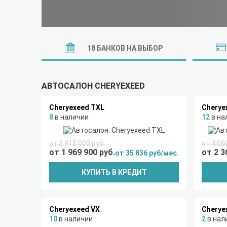
18 БАНКОВ НА ВЫБОР
АВТОСАЛОН CHERYEXEED
Cheryexeed TXL
Cherye
8
в наличии
12
в на
от 3 915 000 руб.
от 4 06
от 1 969 900 руб.
от 2 3
от 35 836 руб/мес.
КУПИТЬ В КРЕДИТ
Cheryexeed VX
Cherye
10
в наличии
2
в нал