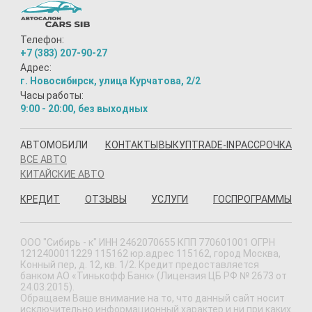
Телефон:
+7 (383) 207-90-27
Адрес:
г. Новосибирск, улица Курчатова, 2/2
Часы работы:
9:00 - 20:00, без выходных
АВТОМОБИЛИ
КОНТАКТЫ
ВЫКУП
TRADE-IN
РАССРОЧКА
ВСЕ АВТО
КИТАЙСКИЕ АВТО
КРЕДИТ
ОТЗЫВЫ
УСЛУГИ
ГОСПРОГРАММЫ
ООО "Сибирь - к" ИНН 2462070655 КПП 770601001 ОГРН
1212400011229 115162 юр.адрес 115162, город Москва,
Конный пер, д. 12, кв. 1/2. Кредит предоставляется
банком АО «Тинькофф Банк» (Лицензия ЦБ РФ № 2673 от
24.03.2015).
Обращаем Ваше внимание на то, что данный сайт носит
исключительно информационный характер и ни при каких