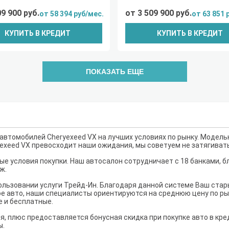
09 900 руб.
от 3 509 900 руб.
от 58 394 руб/мес.
от 63 851 
КУПИТЬ В КРЕДИТ
КУПИТЬ В КРЕДИТ
ПОКАЗАТЬ ЕЩЕ
втомобилей Cheryexeed VX на лучших условиях по рынку. Модельн
ryexeed VX превосходит наши ожидания, мы советуем не затягиват
е условия покупки. Наш автосалон сотрудничает с 18 банками, б
ж.
льзовании услуги Трейд-Ин. Благодаря данной системе Ваш ста
е авто, наши специалисты ориентируются на среднюю цену по рынк
е и бесплатные.
я, плюс предоставляется бонусная скидка при покупке авто в кре
ы.