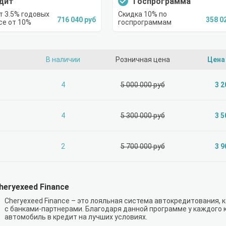
дит
Госпрограмма
т 3.5% годовых
Скидка 10% по
716 040 руб
358 0
се от 10%
госпрограммам
В наличии
Розничная цена
Цена
4
5 000 000 руб
3 2
4
5 300 000 руб
3 5
2
5 700 000 руб
3 9
heryexeed Finance
Cheryexeed Finance – это лояльная система автокредитования,
с банками-партнерами. Благодаря данной программе у каждого
автомобиль в кредит на лучших условиях.