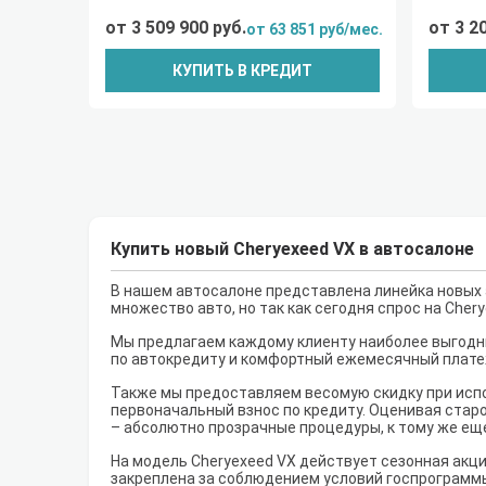
от 3 509 900 руб.
от 3 2
от 63 851 руб/мес.
КУПИТЬ В КРЕДИТ
Купить новый Cheryexeed VX в автосалоне
В нашем автосалоне представлена линейка новых а
множество авто, но так как сегодня спрос на Che
Мы предлагаем каждому клиенту наиболее выгодны
по автокредиту и комфортный ежемесячный плате
Также мы предоставляем весомую скидку при испо
первоначальный взнос по кредиту. Оценивая старо
– абсолютно прозрачные процедуры, к тому же ещ
На модель Cheryexeed VX действует сезонная акци
закреплена за соблюдением условий госпрограмм