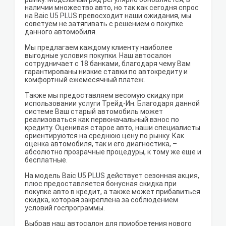
наличии множество авто, но так как сегодня спрос
на Baic U5 PLUS превосходит наши ожидания, мы
советуем не затягивать с решением о покупке
данного автомобиля.
Мы предлагаем каждому клиенту наиболее
выгодные условия покупки. Наш автосалон
сотрудничает с 18 банками, благодаря чему Вам
гарантированы низкие ставки по автокредиту и
комфортный ежемесячный платеж.
Также мы предоставляем весомую скидку при
использовании услуги Трейд-Ин. Благодаря данной
системе Ваш старый автомобиль может
реализоваться как первоначальный взнос по
кредиту. Оценивая старое авто, наши специалисты
ориентируются на среднюю цену по рынку. Как
оценка автомобиля, так и его диагностика, –
абсолютно прозрачные процедуры, к тому же еще и
бесплатные.
На модель Baic U5 PLUS действует сезонная акция,
плюс предоставляется бонусная скидка при
покупке авто в кредит, а также может прибавиться
скидка, которая закреплена за соблюдением
условий госпрограммы.
Выбрав наш автосалон для приобретения нового