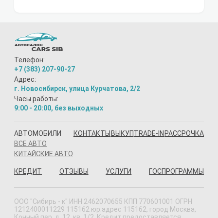
Телефон:
+7 (383) 207-90-27
Адрес:
г. Новосибирск, улица Курчатова, 2/2
Часы работы:
9:00 - 20:00, без выходных
АВТОМОБИЛИ
КОНТАКТЫ
ВЫКУП
TRADE-IN
РАССРОЧКА
ВСЕ АВТО
КИТАЙСКИЕ АВТО
КРЕДИТ
ОТЗЫВЫ
УСЛУГИ
ГОСПРОГРАММЫ
ООО "Сибирь - к" ИНН 2462070655 КПП 770601001 ОГРН
1212400011229 115162 юр.адрес 115162, город Москва,
Конный пер, д. 12, кв. 1/2. Кредит предоставляется