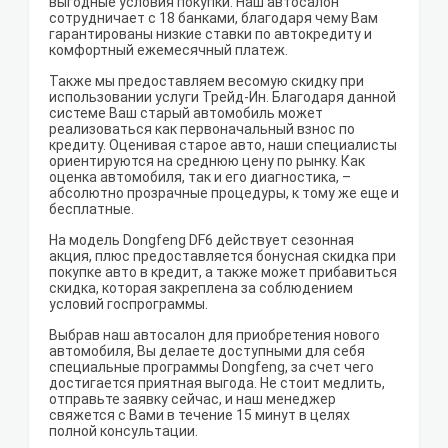
выгодные условия покупки. Наш автосалон
сотрудничает с 18 банками, благодаря чему Вам
гарантированы низкие ставки по автокредиту и
комфортный ежемесячный платеж.
Также мы предоставляем весомую скидку при
использовании услуги Трейд-Ин. Благодаря данной
системе Ваш старый автомобиль может
реализоваться как первоначальный взнос по
кредиту. Оценивая старое авто, наши специалисты
ориентируются на среднюю цену по рынку. Как
оценка автомобиля, так и его диагностика, –
абсолютно прозрачные процедуры, к тому же еще и
бесплатные.
На модель Dongfeng DF6 действует сезонная
акция, плюс предоставляется бонусная скидка при
покупке авто в кредит, а также может прибавиться
скидка, которая закреплена за соблюдением
условий госпрограммы.
Выбрав наш автосалон для приобретения нового
автомобиля, Вы делаете доступными для себя
специальные программы Dongfeng, за счет чего
достигается приятная выгода. Не стоит медлить,
отправьте заявку сейчас, и наш менеджер
свяжется с Вами в течение 15 минут в целях
полной консультации.