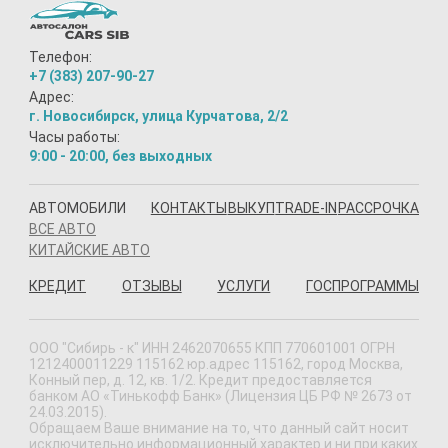
Телефон:
+7 (383) 207-90-27
Адрес:
г. Новосибирск, улица Курчатова, 2/2
Часы работы:
9:00 - 20:00, без выходных
АВТОМОБИЛИ
КОНТАКТЫ
ВЫКУП
TRADE-IN
РАССРОЧКА
ВСЕ АВТО
КИТАЙСКИЕ АВТО
КРЕДИТ
ОТЗЫВЫ
УСЛУГИ
ГОСПРОГРАММЫ
ООО "Сибирь - к" ИНН 2462070655 КПП 770601001 ОГРН
1212400011229 115162 юр.адрес 115162, город Москва,
Конный пер, д. 12, кв. 1/2. Кредит предоставляется
банком АО «Тинькофф Банк» (Лицензия ЦБ РФ № 2673 от
24.03.2015).
Обращаем Ваше внимание на то, что данный сайт носит
исключительно информационный характер и ни при каких