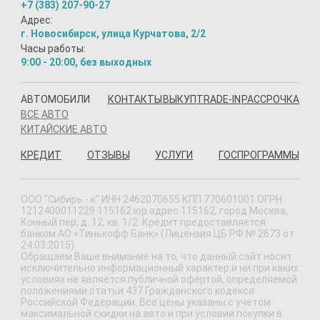
+7 (383) 207-90-27
Адрес:
г. Новосибирск, улица Курчатова, 2/2
Часы работы:
9:00 - 20:00, без выходных
АВТОМОБИЛИ
КОНТАКТЫ
ВЫКУП
TRADE-IN
РАССРОЧКА
ВСЕ АВТО
КИТАЙСКИЕ АВТО
КРЕДИТ
ОТЗЫВЫ
УСЛУГИ
ГОСПРОГРАММЫ
ООО "Сибирь - к" ИНН 2462070655 КПП 770601001 ОГРН
1212400011229 115162 юр.адрес 115162, город Москва,
Конный пер, д. 12, кв. 1/2. Кредит предоставляется
банком АО «Тинькофф Банк» (Лицензия ЦБ РФ № 2673 от
24.03.2015).
Обращаем Ваше внимание на то, что данный сайт носит
исключительно информационный характер и ни при каких
условиях не является публичной офертой, определяемой
положениями статьи 437 Гражданского кодекса
Российской Федерации. Все цены указаны с учетом
максимальной скидки на авто и при условии покупки в