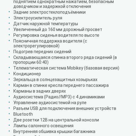
поднятием однократным нажатием, безопасным
доводчиком и задержкой отключения
Задние электростеклоподъёмники
Электроусилитель руля
Датчик наружной температуры
Увеличенный до 160 мм дорожный просвет
Регулировка сиденья водителя по высоте
Поясничная поддержка водителя (с
электрорегулировкой)
Подогрев передних сидений
Складывающаяся спинка второго ряда сидений (в
пропорции 60:40)
Телематическая система Mobikey (базовая версия)
Кондиционер
Зеркальца в солнцезащитных козырьках
Карман в спинке кресла переднего пассажира
Карманы в задних дверях
Аудиосистема (Радио//MP3) с 4 динамиками
Управление аудиосистемой на руле
Разъем USB для подключения внешних устройств
Bluetooth
Две розетки 12В на центральной консоли
Лампы салонного освещения
Внутренняя обшивка крышки багажника