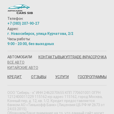
Телефон:
+7 (383) 207-90-27
Адрес:
г. Новосибирск, улица Курчатова, 2/2
Часы работы:
9:00 - 20:00, без выходных
АВТОМОБИЛИ
КОНТАКТЫ
ВЫКУП
TRADE-IN
РАССРОЧКА
ВСЕ АВТО
КИТАЙСКИЕ АВТО
КРЕДИТ
ОТЗЫВЫ
УСЛУГИ
ГОСПРОГРАММЫ
ООО "Сибирь - к" ИНН 2462070655 КПП 770601001 ОГРН
1212400011229 115162 юр.адрес 115162, город Москва,
Конный пер, д. 12, кв. 1/2. Кредит предоставляется
банком АО «Тинькофф Банк» (Лицензия ЦБ РФ № 2673 от
24.03.2015).
Обращаем Ваше внимание на то, что данный сайт носит