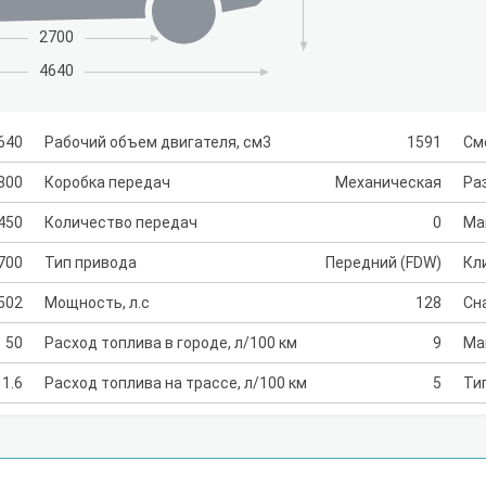
2700
4640
640
Рабочий объем двигателя, см3
1591
См
800
Коробка передач
Механическая
Раз
450
Количество передач
0
Ма
700
Тип привода
Передний (FDW)
Кл
502
Мощность, л.с
128
Сн
50
Расход топлива в городе, л/100 км
9
Ма
1.6
Расход топлива на трассе, л/100 км
5
Ти