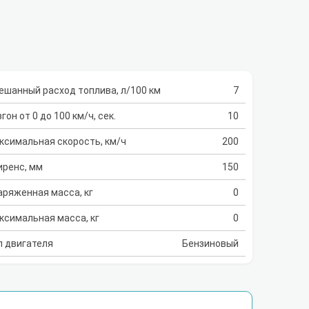
ешанный расход топлива, л/100 км
7
гон от 0 до 100 км/ч, сек.
10
ксимальная скорость, км/ч
200
иренс, мм
150
аряженная масса, кг
0
ксимальная масса, кг
0
п двигателя
Бензиновый