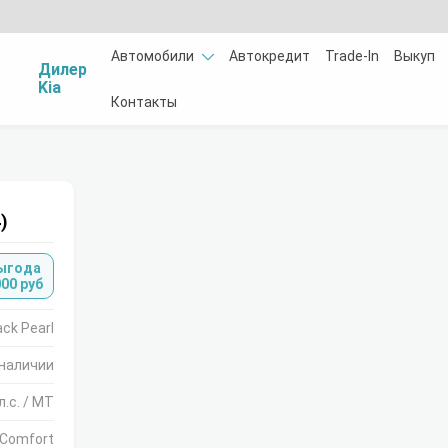
Автомобили
Автокредит
Trade-In
Выкуп
Дилер
Kia
Контакты
)
ыгода
000 руб
ack Pearl
 наличии
л.с. / MT
Comfort