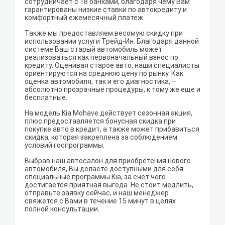
сотрудничает с 18 банками, благодаря чему Вам
гарантированы низкие ставки по автокредиту и
комфортный ежемесячный платеж.
Также мы предоставляем весомую скидку при
использовании услуги Трейд-Ин. Благодаря данной
системе Ваш старый автомобиль может
реализоваться как первоначальный взнос по
кредиту. Оценивая старое авто, наши специалисты
ориентируются на среднюю цену по рынку. Как
оценка автомобиля, так и его диагностика, –
абсолютно прозрачные процедуры, к тому же еще и
бесплатные.
На модель Kia Mohave действует сезонная акция,
плюс предоставляется бонусная скидка при
покупке авто в кредит, а также может прибавиться
скидка, которая закреплена за соблюдением
условий госпрограммы.
Выбрав наш автосалон для приобретения нового
автомобиля, Вы делаете доступными для себя
специальные программы Kia, за счет чего
достигается приятная выгода. Не стоит медлить,
отправьте заявку сейчас, и наш менеджер
свяжется с Вами в течение 15 минут в целях
полной консультации.