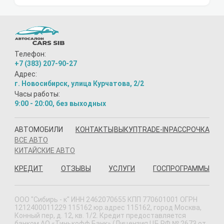
Телефон:
+7 (383) 207-90-27
Адрес:
г. Новосибирск, улица Курчатова, 2/2
Часы работы:
9:00 - 20:00, без выходных
АВТОМОБИЛИ
КОНТАКТЫ
ВЫКУП
TRADE-IN
РАССРОЧКА
ВСЕ АВТО
КИТАЙСКИЕ АВТО
КРЕДИТ
ОТЗЫВЫ
УСЛУГИ
ГОСПРОГРАММЫ
ООО "Сибирь - к" ИНН 2462070655 КПП 770601001 ОГРН
1212400011229 115162 юр.адрес 115162, город Москва,
Конный пер, д. 12, кв. 1/2. Кредит предоставляется
банком АО «Тинькофф Банк» (Лицензия ЦБ РФ № 2673 от