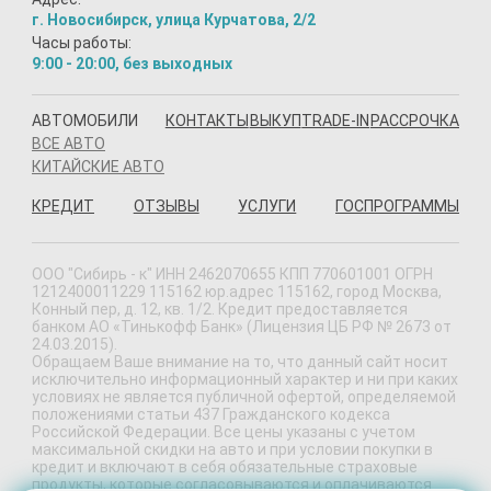
г. Новосибирск, улица Курчатова, 2/2
Часы работы:
9:00 - 20:00, без выходных
АВТОМОБИЛИ
КОНТАКТЫ
ВЫКУП
TRADE-IN
РАССРОЧКА
ВСЕ АВТО
КИТАЙСКИЕ АВТО
КРЕДИТ
ОТЗЫВЫ
УСЛУГИ
ГОСПРОГРАММЫ
ООО "Сибирь - к" ИНН 2462070655 КПП 770601001 ОГРН
1212400011229 115162 юр.адрес 115162, город Москва,
Конный пер, д. 12, кв. 1/2. Кредит предоставляется
банком АО «Тинькофф Банк» (Лицензия ЦБ РФ № 2673 от
24.03.2015).
Обращаем Ваше внимание на то, что данный сайт носит
исключительно информационный характер и ни при каких
условиях не является публичной офертой, определяемой
положениями статьи 437 Гражданского кодекса
Российской Федерации. Все цены указаны с учетом
максимальной скидки на авто и при условии покупки в
кредит и включают в себя обязательные страховые
продукты, которые согласовываются и оплачиваются