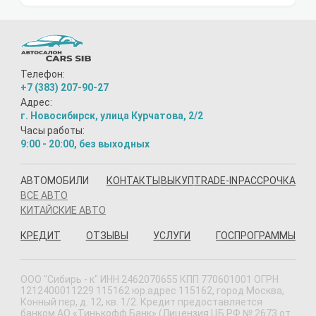
Телефон:
+7 (383) 207-90-27
Адрес:
г. Новосибирск, улица Курчатова, 2/2
Часы работы:
9:00 - 20:00, без выходных
АВТОМОБИЛИ
КОНТАКТЫ
ВЫКУП
TRADE-IN
РАССРОЧКА
ВСЕ АВТО
КИТАЙСКИЕ АВТО
КРЕДИТ
ОТЗЫВЫ
УСЛУГИ
ГОСПРОГРАММЫ
ООО "Сибирь - к" ИНН 2462070655 КПП 770601001 ОГРН
1212400011229 115162 юр.адрес 115162, город Москва,
Конный пер, д. 12, кв. 1/2. Кредит предоставляется
банком АО «Тинькофф Банк» (Лицензия ЦБ РФ № 2673 от