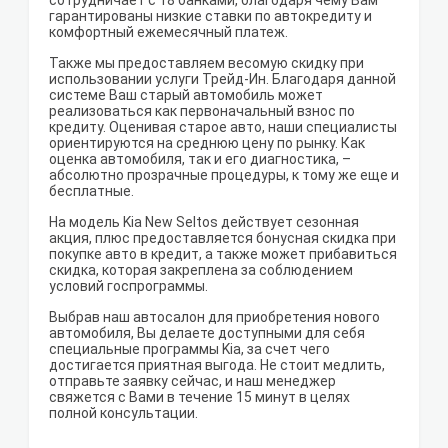
сотрудничает с 18 банками, благодаря чему Вам
гарантированы низкие ставки по автокредиту и
комфортный ежемесячный платеж.
Также мы предоставляем весомую скидку при
использовании услуги Трейд-Ин. Благодаря данной
системе Ваш старый автомобиль может
реализоваться как первоначальный взнос по
кредиту. Оценивая старое авто, наши специалисты
ориентируются на среднюю цену по рынку. Как
оценка автомобиля, так и его диагностика, –
абсолютно прозрачные процедуры, к тому же еще и
бесплатные.
На модель Kia New Seltos действует сезонная
акция, плюс предоставляется бонусная скидка при
покупке авто в кредит, а также может прибавиться
скидка, которая закреплена за соблюдением
условий госпрограммы.
Выбрав наш автосалон для приобретения нового
автомобиля, Вы делаете доступными для себя
специальные программы Kia, за счет чего
достигается приятная выгода. Не стоит медлить,
отправьте заявку сейчас, и наш менеджер
свяжется с Вами в течение 15 минут в целях
полной консультации.