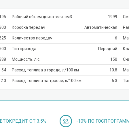
195
Рабочий объем двигателя, см3
1999
См
800
Коробка передач
Автоматическая
Раз
625
Количество передач
6
Ма
600
Тип привода
Передний
Кл
388
Мощность, л.с
150
Сн
54
Расход топлива в городе, л/100 км
10.8
Ма
2.0
Расход топлива на трассе, л/100 км
6.3
Ти
ВТОКРЕДИТ ОТ 3.5%
-10% ПО ГОСПРОГРАМ