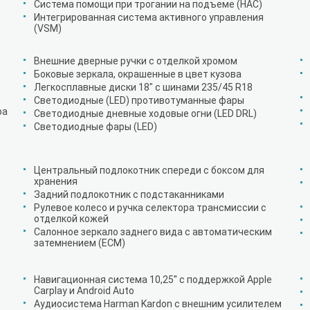
Система помощи при трогании на подъеме (HAC)
Интегрированная система активного управления
(VSM)
Внешние дверные ручки с отделкой хромом
Боковые зеркала, окрашенные в цвет кузова
Легкосплавные диски 18" с шинами 235/45 R18
Светодиодные (LED) противотуманные фары
ра
Светодиодные дневные ходовые огни (LED DRL)
Светодиодные фары (LED)
Центральный подлокотник спереди с боксом для
хранения
Задний подлокотник с подстаканниками
Рулевое колесо и ручка селектора трансмиссии с
отделкой кожей
Салонное зеркало заднего вида с автоматическим
затемнением (ECM)
Навигационная система 10,25'' с поддержкой Apple
Carplay и Android Auto
Аудиосистема Harman Kardon с внешним усилителем