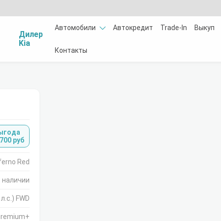
Автомобили
Автокредит
Trade-In
Выкуп
Дилер
Kia
Контакты
ыгода
 700 руб
nferno Red
 наличии
 л.с.) FWD
Premium+