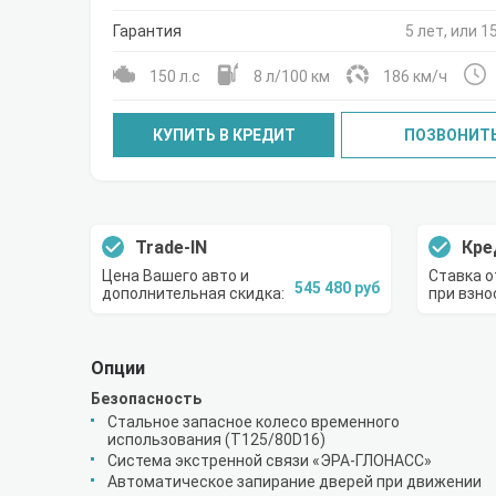
Гарантия
5 лет, или 1
150 л.с
8 л/100 км
186 км/ч
КУПИТЬ В КРЕДИТ
ПОЗВОНИТ
Trade-IN
Кре
Цена Вашего авто и
Ставка о
545 480 руб
дополнительная скидка:
при взно
Опции
Безопасность
Стальное запасное колесо временного
использования (T125/80D16)
Система экстренной связи «ЭРА-ГЛОНАСС»
Автоматическое запирание дверей при движении