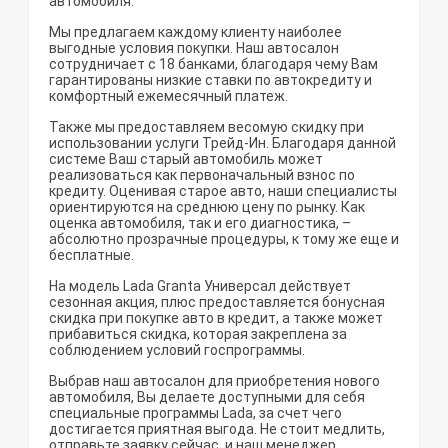
автомобиля.
Мы предлагаем каждому клиенту наиболее
выгодные условия покупки. Наш автосалон
сотрудничает с 18 банками, благодаря чему Вам
гарантированы низкие ставки по автокредиту и
комфортный ежемесячный платеж.
Также мы предоставляем весомую скидку при
использовании услуги Трейд-Ин. Благодаря данной
системе Ваш старый автомобиль может
реализоваться как первоначальный взнос по
кредиту. Оценивая старое авто, наши специалисты
ориентируются на среднюю цену по рынку. Как
оценка автомобиля, так и его диагностика, –
абсолютно прозрачные процедуры, к тому же еще и
бесплатные.
На модель Lada Granta Универсал действует
сезонная акция, плюс предоставляется бонусная
скидка при покупке авто в кредит, а также может
прибавиться скидка, которая закреплена за
соблюдением условий госпрограммы.
Выбрав наш автосалон для приобретения нового
автомобиля, Вы делаете доступными для себя
специальные программы Lada, за счет чего
достигается приятная выгода. Не стоит медлить,
отправьте заявку сейчас, и наш менеджер