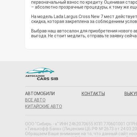
первоначальный взнос по кредиту. Оценивая старо
– абсолютно прозрачные процедуры, к тому же ещ
На модель Lada Largus Cross New 7 мест действуе
скидка, которая закреплена за соблюдением усло
Выбрав наш автосалон для приобретения нового а
выгода. Не стоит медлить, отправьте заявку сейча
АВТОМОБИЛИ
КОНТАКТЫ
ВЫКУ
ВСЕ АВТО
КИТАЙСКИЕ АВТО
ООО "Сибирь - к" ИНН 2462070655 КПП 770601001 ОГРН 
«Тинькофф Банк» (Лицензия ЦБ РФ № 2673 от 24.03.20
Обращаем Ваше внимание на то, что данный сайт нос