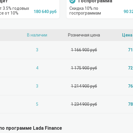
дит
Госпрограмма
т 3.5% годовых
Скидка 10% по
180 640 руб
90 3
се от 10%
госпрограммам
В наличии
Розничная цена
Цена
3
1 166 900 руб
71
4
1 175 900 руб
72
3
1 214 900 руб
76
5
1 234 900 руб
78
по программе Lada Finance