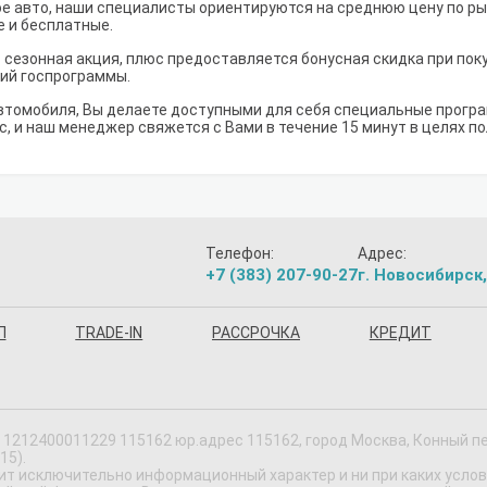
е авто, наши специалисты ориентируются на среднюю цену по рынк
е и бесплатные.
т сезонная акция, плюс предоставляется бонусная скидка при пок
вий госпрограммы.
втомобиля, Вы делаете доступными для себя специальные програм
с, и наш менеджер свяжется с Вами в течение 15 минут в целях п
Телефон:
Адрес:
+7 (383) 207-90-27
г. Новосибирск,
П
TRADE-IN
РАССРОЧКА
КРЕДИТ
1212400011229 115162 юр.адрес 115162, город Москва, Конный пер,
15).
ит исключительно информационный характер и ни при каких усло