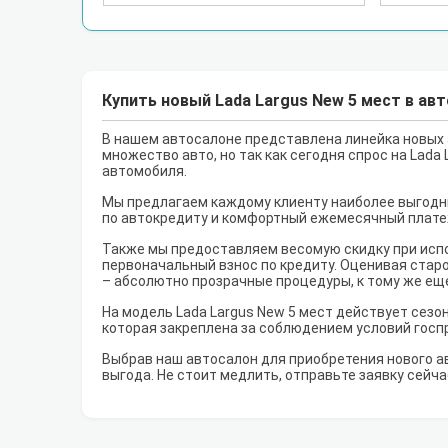
Купить новый Lada Largus New 5 мест в ав
В нашем автосалоне представлена линейка новых а
множество авто, но так как сегодня спрос на Lada
автомобиля.
Мы предлагаем каждому клиенту наиболее выгодны
по автокредиту и комфортный ежемесячный плате
Также мы предоставляем весомую скидку при испо
первоначальный взнос по кредиту. Оценивая старо
– абсолютно прозрачные процедуры, к тому же ещ
На модель Lada Largus New 5 мест действует сезо
которая закреплена за соблюдением условий госп
Выбрав наш автосалон для приобретения нового а
выгода. Не стоит медлить, отправьте заявку сейча