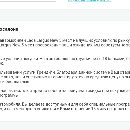
тосалоне
втомобилей Lada Largus New 5 мест на лучших условиях по рынку
 Largus New 5 мест превосходит наши ожидания, мы советуем не з
е условия покупки. Наш автосалон сотрудничает с 18 банками, б
ж.
льзовании услуги Трейд-Ин. Благодаря данной системе Ваш ста
е авто, наши специалисты ориентируются на среднюю цену по рынк
е и бесплатные.
нная акция, плюс предоставляется бонусная скидка при покупке ав
рограммы.
втомобиля, Вы делаете доступными для себя специальные програм
с, и наш менеджер свяжется с Вами в течение 15 минут в целях п