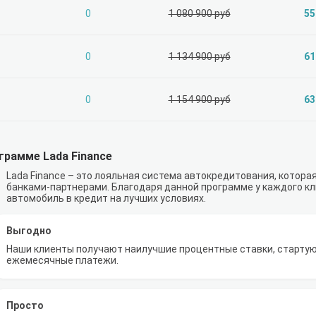
0
1 080 900 руб
55
0
1 134 900 руб
61
0
1 154 900 руб
63
грамме Lada Finance
Lada Finance – это лояльная система автокредитования, котора
банками-партнерами. Благодаря данной программе у каждого к
автомобиль в кредит на лучших условиях.
Выгодно
Наши клиенты получают наилучшие процентные ставки, стартую
ежемесячные платежи.
Просто