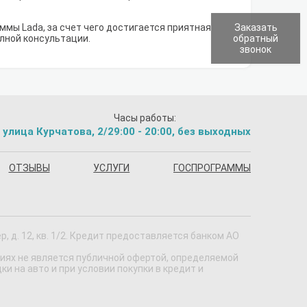
мы Lada, за счет чего достигается приятная
Заказать
олной консультации.
обратный
звонок
Часы работы:
 улица Курчатова, 2/2
9:00 - 20:00, без выходных
ОТЗЫВЫ
УСЛУГИ
ГОСПРОГРАММЫ
 д. 12, кв. 1/2. Кредит предоставляется банком АО
виях не является публичной офертой, определяемой
 на авто и при условии покупки в кредит и