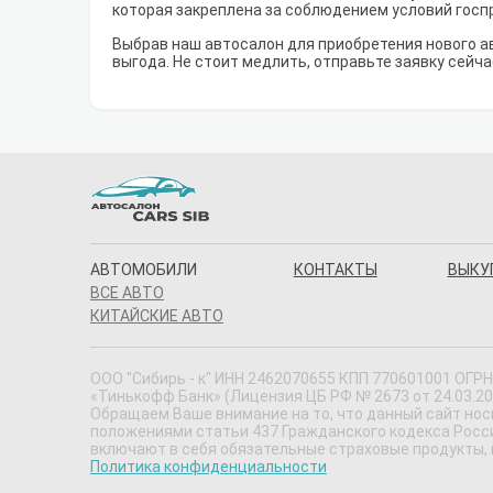
которая закреплена за соблюдением условий госп
Выбрав наш автосалон для приобретения нового а
выгода. Не стоит медлить, отправьте заявку сейча
АВТОМОБИЛИ
КОНТАКТЫ
ВЫКУ
ВСЕ АВТО
КИТАЙСКИЕ АВТО
ООО "Сибирь - к" ИНН 2462070655 КПП 770601001 ОГРН 
«Тинькофф Банк» (Лицензия ЦБ РФ № 2673 от 24.03.20
Обращаем Ваше внимание на то, что данный сайт нос
положениями статьи 437 Гражданского кодекса Россий
включают в себя обязательные страховые продукты,
Политика конфиденциальности