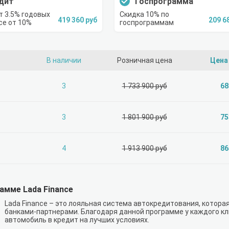
дит
Госпрограмма
т 3.5% годовых
Скидка 10% по
419 360 руб
209 6
се от 10%
госпрограммам
В наличии
Розничная цена
Цена
3
1 733 900 руб
68
3
1 801 900 руб
75
4
1 913 900 руб
86
амме Lada Finance
Lada Finance – это лояльная система автокредитования, котора
банками-партнерами. Благодаря данной программе у каждого к
автомобиль в кредит на лучших условиях.