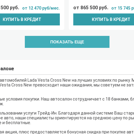
 500 руб.
от 865 500 руб.
от 12 470 руб/мес.
от 15 745 
КУПИТЬ В КРЕДИТ
КУПИТЬ В КРЕДИТ
ПОКАЗАТЬ ЕЩЕ
салоне
втомобилей Lada Vesta Cross New на лучших условиях по рынку. 
a Vesta Cross New превосходит наши ожидания, мы советуем не за
е условия покупки. Наш автосалон сотрудничает с 18 банками, б
ж.
льзовании услуги Трейд-Ин. Благодаря данной системе Ваш ста
е авто, наши специалисты ориентируются на среднюю цену по рынк
е и бесплатные.
ая акция, плюс предоставляется бонусная скидка при покупке авт