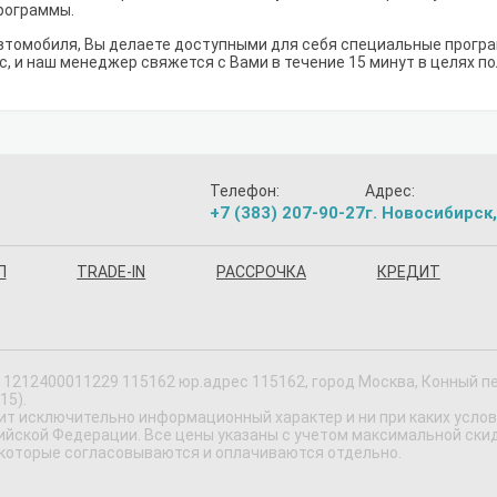
рограммы.
втомобиля, Вы делаете доступными для себя специальные програм
с, и наш менеджер свяжется с Вами в течение 15 минут в целях п
Телефон:
Адрес:
+7 (383) 207-90-27
г. Новосибирск,
П
TRADE-IN
РАССРОЧКА
КРЕДИТ
1212400011229 115162 юр.адрес 115162, город Москва, Конный пер,
15).
ит исключительно информационный характер и ни при каких усло
ской Федерации. Все цены указаны с учетом максимальной скидки
 которые согласовываются и оплачиваются отдельно.