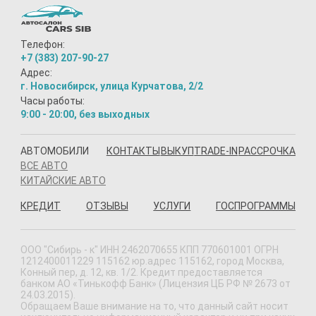
Телефон:
+7 (383) 207-90-27
Адрес:
г. Новосибирск, улица Курчатова, 2/2
Часы работы:
9:00 - 20:00, без выходных
АВТОМОБИЛИ
КОНТАКТЫ
ВЫКУП
TRADE-IN
РАССРОЧКА
ВСЕ АВТО
КИТАЙСКИЕ АВТО
КРЕДИТ
ОТЗЫВЫ
УСЛУГИ
ГОСПРОГРАММЫ
ООО "Сибирь - к" ИНН 2462070655 КПП 770601001 ОГРН
1212400011229 115162 юр.адрес 115162, город Москва,
Конный пер, д. 12, кв. 1/2. Кредит предоставляется
банком АО «Тинькофф Банк» (Лицензия ЦБ РФ № 2673 от
24.03.2015).
Обращаем Ваше внимание на то, что данный сайт носит