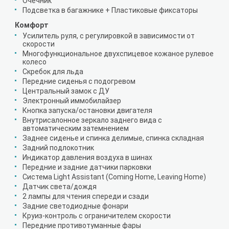
Очечник
Подсветка в багажнике + Пластиковые фиксаторы
Комфорт
Усилитель руля, с регулировкой в зависимости от
скорости
Многофункциональное двухспицевое кожаное рулевое
колесо
Скребок для льда
Передние сиденья с подогревом
Центральный замок с ДУ
Электронный иммобилайзер
Кнопка запуска/остановки двигателя
Внутрисалонное зеркало заднего вида с
автоматическим затемнением
Заднее сиденье и спинка делимые, спинка складная
Задний подлокотник
Индикатор давления воздуха в шинах
Передние и задние датчики парковки
Система Light Assistant (Coming Home, Leaving Home)
Датчик света/дождя
2 лампы для чтения спереди и сзади
Задние светодиодные фонари
Круиз-контроль с ограничителем скорости
Передние противотуманные фары