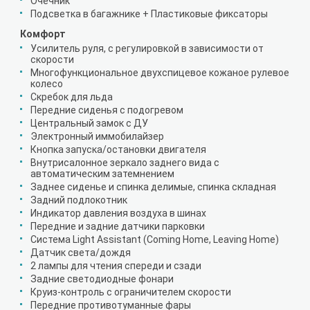
Очечник
Подсветка в багажнике + Пластиковые фиксаторы
Комфорт
Усилитель руля, с регулировкой в зависимости от
скорости
Многофункциональное двухспицевое кожаное рулевое
колесо
Скребок для льда
Передние сиденья с подогревом
Центральный замок с ДУ
Электронный иммобилайзер
Кнопка запуска/остановки двигателя
Внутрисалонное зеркало заднего вида с
автоматическим затемнением
Заднее сиденье и спинка делимые, спинка складная
Задний подлокотник
Индикатор давления воздуха в шинах
Передние и задние датчики парковки
Система Light Assistant (Coming Home, Leaving Home)
Датчик света/дождя
2 лампы для чтения спереди и сзади
Задние светодиодные фонари
Круиз-контроль с ограничителем скорости
Передние противотуманные фары