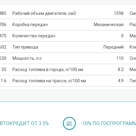
485
Рабочий объем двигателя, см3
1598
См
706
Коробка передач
Механическая
Раз
475
Количество передач
0
Ма
602
Тип привода
Передний
Кл
530
Мощность, л.с
110
Сн
55
Расход топлива в городе, л/100 км
8.2
Ма
1.6
Расход топлива на трассе, л/100 км
4.9
Ти
ВТОКРЕДИТ ОТ 3.5%
-10% ПО ГОСПРОГРАМ