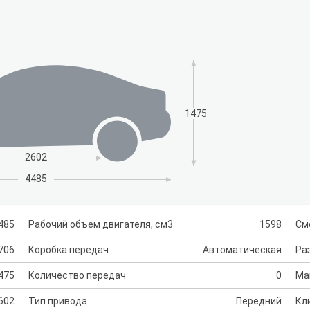
1475
2602
4485
485
Рабочий объем двигателя, см3
1598
См
706
Коробка передач
Автоматическая
Раз
475
Количество передач
0
Ма
602
Тип привода
Передний
Кл