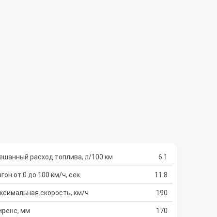
ешанный расход топлива, л/100 км
6.1
гон от 0 до 100 км/ч, сек.
11.8
ксимальная скорость, км/ч
190
иренс, мм
170