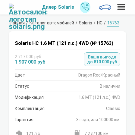
Дилер Solaris
Главная
Каталог автомобилей
Solaris
HC
15763
Solaris HC 1.6 MT (121 л.с.) 4WD (№ 15763)
2 717 000 руб
Ваша выгода
1 907 000 руб
до 810 000 руб
Цвет
Dragon Red/Красный
Статус
В наличии
Модификация
1.6 MT (121 л.с.) 4WD
Комплектация
Classic
Гарантия
3 года, или 100000 км.
121 л.с
7.2 л/100 км