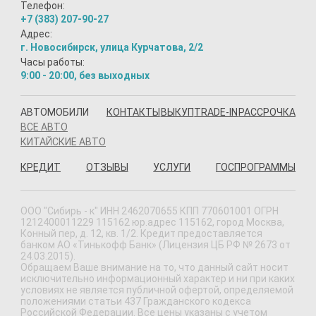
Телефон:
+7 (383) 207-90-27
Адрес:
г. Новосибирск, улица Курчатова, 2/2
Часы работы:
9:00 - 20:00, без выходных
АВТОМОБИЛИ
КОНТАКТЫ
ВЫКУП
TRADE-IN
РАССРОЧКА
ВСЕ АВТО
КИТАЙСКИЕ АВТО
КРЕДИТ
ОТЗЫВЫ
УСЛУГИ
ГОСПРОГРАММЫ
ООО "Сибирь - к" ИНН 2462070655 КПП 770601001 ОГРН
1212400011229 115162 юр.адрес 115162, город Москва,
Конный пер, д. 12, кв. 1/2. Кредит предоставляется
банком АО «Тинькофф Банк» (Лицензия ЦБ РФ № 2673 от
24.03.2015).
Обращаем Ваше внимание на то, что данный сайт носит
исключительно информационный характер и ни при каких
условиях не является публичной офертой, определяемой
положениями статьи 437 Гражданского кодекса
Российской Федерации. Все цены указаны с учетом