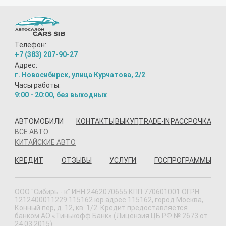
Телефон:
+7 (383) 207-90-27
Адрес:
г. Новосибирск, улица Курчатова, 2/2
Часы работы:
9:00 - 20:00, без выходных
АВТОМОБИЛИ
КОНТАКТЫ
ВЫКУП
TRADE-IN
РАССРОЧКА
ВСЕ АВТО
КИТАЙСКИЕ АВТО
КРЕДИТ
ОТЗЫВЫ
УСЛУГИ
ГОСПРОГРАММЫ
ООО "Сибирь - к" ИНН 2462070655 КПП 770601001 ОГРН
1212400011229 115162 юр.адрес 115162, город Москва,
Конный пер, д. 12, кв. 1/2. Кредит предоставляется
банком АО «Тинькофф Банк» (Лицензия ЦБ РФ № 2673 от
24.03.2015).