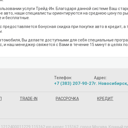
льзовании услуги Трейд-Ин. Благодаря данной системе Ваш ста
е авто, наши специалисты ориентируются на среднюю цену по рынк
е и бесплатные.
с предоставляется бонусная скидка при покупке авто в кредит, а
ы.
втомобиля, Вы делаете доступными для себя специальные програм
с, и наш менеджер свяжется с Вами в течение 15 минут в целях п
Телефон:
Адрес:
+7 (383) 207-90-27
г. Новосибирск,
П
TRADE-IN
РАССРОЧКА
КРЕДИТ
1212400011229 115162 юр.адрес 115162, город Москва, Конный пер,