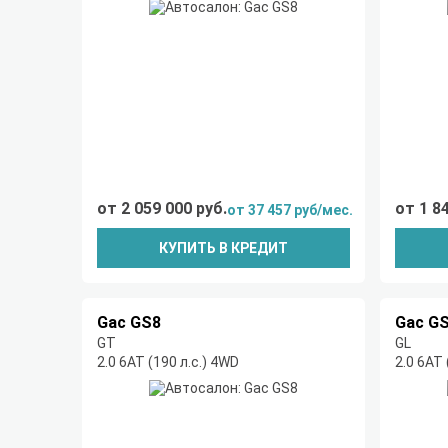
от 2 059 000 руб.
от 1 8
от 37 457 руб/мес.
КУПИТЬ В КРЕДИТ
Gac GS8
Gac G
GT
GL
2.0 6АТ (190 л.с.) 4WD
2.0 6АТ 