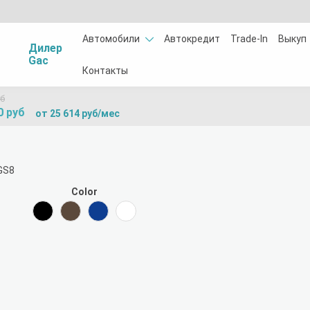
Автомобили
Автокредит
Trade-In
Выкуп
Дилер
Gac
Контакты
уб
0 руб
от 25 614 руб/мес
Color