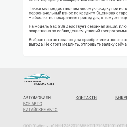
Также мы предоставляем весомую скидку при испо
первоначальный взнос по кредиту. Оценивая старо
– абсолютно прозрачные процедуры, к тому же ещ
На модель Gac GS8 действует сезонная акция, плю
закреплена за соблюдением условий госпрограмм
Выбрав наш автосалон для приобретения нового а
выгода. Не стоит медлить, отправьте заявку сейча
АВТОМОБИЛИ
КОНТАКТЫ
ВЫКУ
ВСЕ АВТО
КИТАЙСКИЕ АВТО
ООО "Сибирь - к" ИНН 2462070655 КПП 770601001 ОГРН 