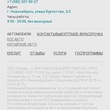
+7 (383) 207-90-27
Адрес:
г. Новосибирск, улица Курчатова, 2/2
Часы работы:
9:00 - 20:00, без выходных
АВТОМОБИЛИ
КОНТАКТЫ
ВЫКУП
TRADE-IN
РАССРОЧКА
ВСЕ АВТО
КИТАЙСКИЕ АВТО
КРЕДИТ
ОТЗЫВЫ
УСЛУГИ
ГОСПРОГРАММЫ
ООО "Сибирь - к" ИНН 2462070655 КПП 770601001 ОГРН
1212400011229 115162 юр.адрес 115162, город Москва,
Конный пер, д. 12, кв. 1/2. Кредит предоставляется
банком АО «Тинькофф Банк» (Лицензия ЦБ РФ № 2673 от
24.03.2015).
Обращаем Ваше внимание на то, что данный сайт носит
исключительно информационный характер и ни при каких
условиях не является публичной офертой, определяемой
положениями статьи 437 Гражданского кодекса
Российской Федерации. Все цены указаны с учетом
максимальной скидки на авто и при условии покупки в