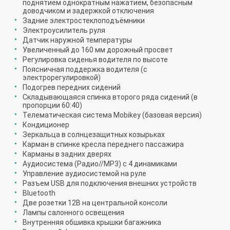
поднятием однократным нажатием, безопасным
доводчиком и задержкой отключения
Задние электростеклоподъёмники
Электроусилитель руля
Датчик наружной температуры
Увеличенный до 160 мм дорожный просвет
Регулировка сиденья водителя по высоте
Поясничная поддержка водителя (с
электрорегулировкой)
Подогрев передних сидений
Складывающаяся спинка второго ряда сидений (в
пропорции 60:40)
Телематическая система Mobikey (базовая версия)
Кондиционер
Зеркальца в солнцезащитных козырьках
Карман в спинке кресла переднего пассажира
Карманы в задних дверях
Аудиосистема (Радио//MP3) с 4 динамиками
Управление аудиосистемой на руле
Разъем USB для подключения внешних устройств
Bluetooth
Две розетки 12В на центральной консоли
Лампы салонного освещения
Внутренняя обшивка крышки багажника