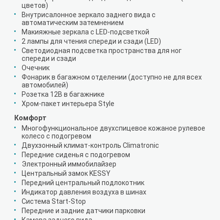
цветов)
Внутрисалонное зеркало заднего вида с
автоматическим затемнением
Макияжные зеркала с LED-подсветкой
2 лампы для чтения спереди и сзади (LED)
Светодиодная подсветка пространства для ног
спереди и сзади
Очечник
Фонарик в багажном отделении (доступно не для всех
автомобилей)
Розетка 12В в багажнике
Хром-пакет интерьера Style
Комфорт
Многофункциональное двухспицевое кожаное рулевое
колесо с подогревом
Двухзонный климат-контроль Climatronic
Передние сиденья с подогревом
Электронный иммобилайзер
Центральный замок KESSY
Передний центральный подлокотник
Индикатор давления воздуха в шинах
Система Start-Stop
Передние и задние датчики парковки