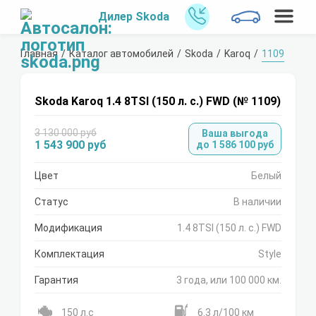
Дилер Skoda
Главная
Каталог автомобилей
Skoda
Karoq
1109
Skoda Karoq 1.4 8TSI (150 л. с.) FWD (№ 1109)
3 130 000 руб
Ваша выгода
1 543 900 руб
до 1 586 100 руб
Цвет
Белый
Статус
В наличии
Модификация
1.4 8TSI (150 л. с.) FWD
Комплектация
Style
Гарантия
3 года, или 100 000 км.
150 л.с
6.3 л/100 км